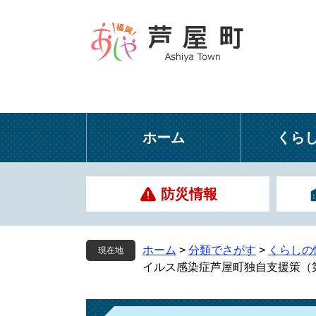
ペ
メ
ー
ニ
ジ
ュ
の
ー
先
を
頭
飛
で
ば
す
し
ホーム
くら
。
て
本
文
防災情報
へ
ホーム
>
分類でさがす
>
くらしの
現在地
イルス感染症芦屋町独自支援策（第