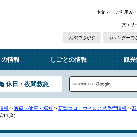
本文へ
ご利用ガイ
文字サ
組織でさがす
カレンダーで
しの情報
しごとの情報
観光
G
休日・夜間救急
o
o
g
l
情報
>
医療・健康・福祉
>
新型コロナウイルス感染症情報
>
新
e
11弾）
カ
ス
タ