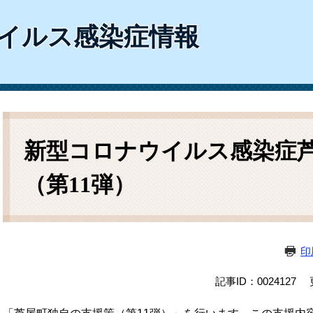
ム
検
イルス感染症情報
索
本
文
新型コロナウイルス感染症
（第11弾）
印
記事ID：0024127