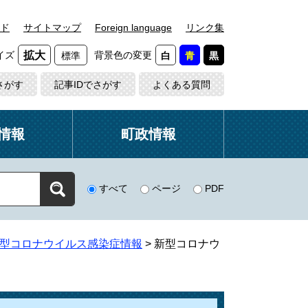
ド
サイトマップ
Foreign language
リンク集
イズ
背景色の変更
拡大
標準
白
青
黒
さがす
記事IDでさがす
よくある質問
情報
町政情報
すべて
ページ
PDF
型コロナウイルス感染症情報
>
新型コロナウ