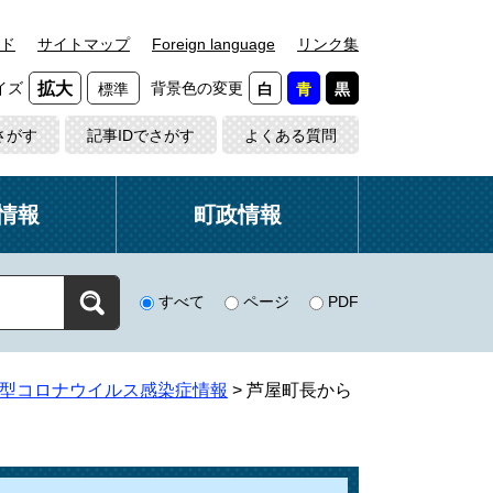
ド
サイトマップ
Foreign language
リンク集
イズ
背景色の変更
拡大
標準
白
青
黒
さがす
記事IDでさがす
よくある質問
情報
町政情報
すべて
ページ
PDF
型コロナウイルス感染症情報
>
芦屋町長から