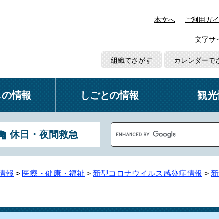
本文へ
ご利用ガイ
文字サ
組織でさがす
カレンダーで
しの情報
しごとの情報
観光
G
休日・夜間救急
o
o
g
l
情報
>
医療・健康・福祉
>
新型コロナウイルス感染症情報
>
新
e
カ
ス
タ