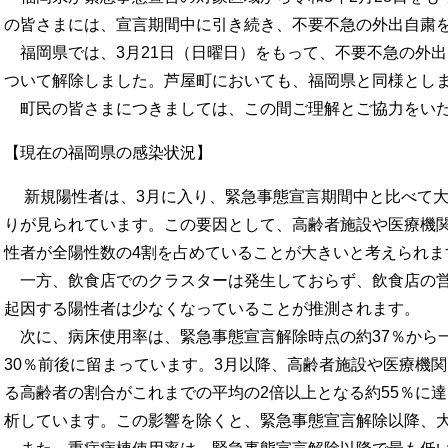
の皆さまには、宣言期間中に引き続き、不要不急の外出自粛
福岡県では、3月21日（日曜日）をもって、不要不急の外
ついて解除しました。芦屋町においても、福岡県と同様とし
町民の皆さまにつきましては、この間ご理解とご協力をいた
【現在の福岡県の感染状況】
新規陽性者は、3月に入り、緊急事態宣言期間中と比べて大
りが見られています。この要因として、高齢者施設や医療機
性者が全陽性数の4割を占めていることが大きいと考えられま
一方、飲食店でのクラスターは発生しておらず、飲食店の営
起因する陽性者は少なくなっていることが推測されます。
次に、病床使用率は、緊急事態宣言解除時点の約37％から一
30％前後に留まっています。3月以降、高齢者施設や医療機
る高齢者の割合がこれまでの平均の2倍以上となる約55％に
析しています。この影響を除くと、緊急事態宣言解除以降、