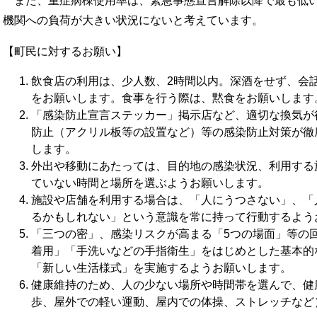
また、重症病棟使用率は、緊急事態宣言解除以降で最も低い1
機関への負荷が大きい状況にないと考えています。
【町民に対するお願い】
飲食店の利用は、少人数、2時間以内。深酒をせず、会
をお願いします。食事を行う際は、黙食をお願いします
「感染防止宣言ステッカー」掲示店など、適切な換気が
防止（アクリル板等の設置など）等の感染防止対策が徹
します。
外出や移動にあたっては、目的地の感染状況、利用する
ていない時間と場所を選ぶようお願いします。
施設や店舗を利用する場合は、「人にうつさない」、「
るかもしれない」という意識を常に持って行動するよう
「三つの密」、感染リスクが高まる「5つの場面」等の
着用」「手洗いなどの手指衛生」をはじめとした基本的
「新しい生活様式」を実施するようお願いします。
健康維持のため、人の少ない場所や時間帯を選んで、健
歩、屋外での軽い運動、屋内での体操、ストレッチなど