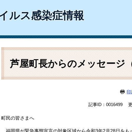
ム
検
イルス感染症情報
索
本
文
芦屋町長からのメッセージ（令
印
記事ID：0016499
更
町民の皆さまへ
福岡県が緊急事態宣言の対象区域から令和3年2月28日をも