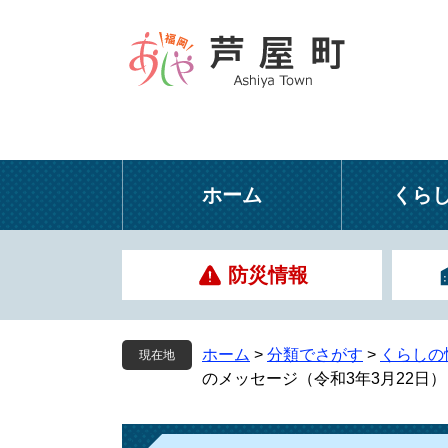
ペ
メ
ー
ニ
ジ
ュ
の
ー
先
を
頭
飛
で
ば
す
し
ホーム
くら
。
て
本
文
防災情報
へ
ホーム
>
分類でさがす
>
くらしの
現在地
のメッセージ（令和3年3月22日）