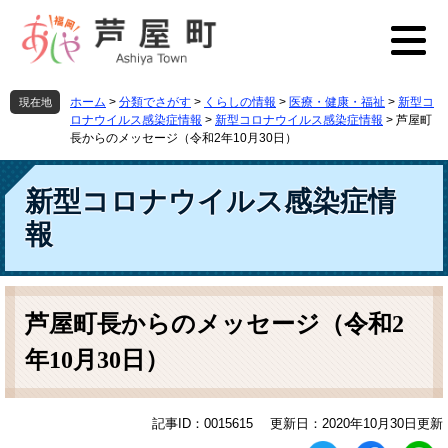
ペ
メ
ー
ニ
ジ
ュ
の
ー
先
を
ホーム
>
分類でさがす
>
くらしの情報
>
医療・健康・福祉
>
新型コ
現在地
頭
飛
ロナウイルス感染症情報
>
新型コロナウイルス感染症情報
>
芦屋町
で
ば
長からのメッセージ（令和2年10月30日）
す
し
。
て
新型コロナウイルス感染症情
本
文
報
へ
本
文
芦屋町長からのメッセージ（令和2
年10月30日）
記事ID：0015615
更新日：2020年10月30日更新