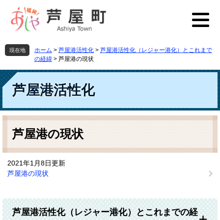
ペ
メ
ー
ニ
ジ
ュ
の
ー
先
を
ホーム
>
芦屋港活性化
>
芦屋港活性化（レジャー港化）とこれまで
現在地
頭
飛
の経緯
>
芦屋港の現状
で
ば
す
し
芦屋港活性化
。
て
本
文
へ
本
文
芦屋港の現状
2021年1月8日更新
芦屋港の現状
芦屋港活性化（レジャー港化）とこれまでの経