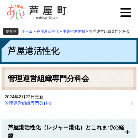
ペ
メ
ー
ニ
ジ
ュ
の
ー
先
を
ホーム
>
芦屋港活性化
>
事業推進体制
>
管理運営組織専門分科会
現在地
頭
飛
で
ば
す
し
芦屋港活性化
。
て
本
文
本
へ
文
管理運営組織専門分科会
2024年2月22日更新
管理運営組織専門分科会
芦屋港活性化（レジャー港化）とこれまでの経
緯