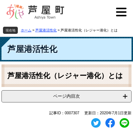
ペ
メ
ー
ニ
ジ
ュ
の
ー
先
を
ホーム
>
芦屋港活性化
>
芦屋港活性化（レジャー港化）とは
現在地
頭
飛
で
ば
す
し
芦屋港活性化
。
て
本
文
本
へ
文
芦屋港活性化（レジャー港化）とは
ページ内目次
記事ID：0007307
更新日：2020年7月1日更新