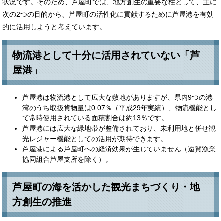
状況です。そのため、芦屋町では、地方創生の重要な柱として、主に
次の2つの目的から、芦屋町の活性化に貢献するために芦屋港を有効
的に活用しようと考えています。
物流港として十分に活用されていない「芦
屋港」
芦屋港は物流港として広大な敷地がありますが、県内9つの港
湾のうち取扱貨物量は0.07％（平成29年実績）、物流機能とし
て常時使用されている面積割合は約13％です。
芦屋港には広大な緑地帯が整備されており、未利用地と併せ観
光レジャー機能としての活用が期待できます。
芦屋港による芦屋町への経済効果が生じていません（遠賀漁業
協同組合芦屋支所を除く）。
芦屋町の海を活かした観光まちづくり・地
方創生の推進