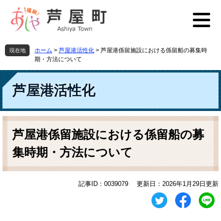
ペ
メ
ー
ニ
ジ
ュ
の
ー
先
を
ホーム
>
芦屋港活性化
>
芦屋港係留施設における係留船の募集時
現在地
頭
飛
期・方法について
で
ば
す
し
芦屋港活性化
。
て
本
文
へ
本
文
芦屋港係留施設における係留船の募
集時期・方法について
記事ID：0039079
更新日：2026年1月29日更新