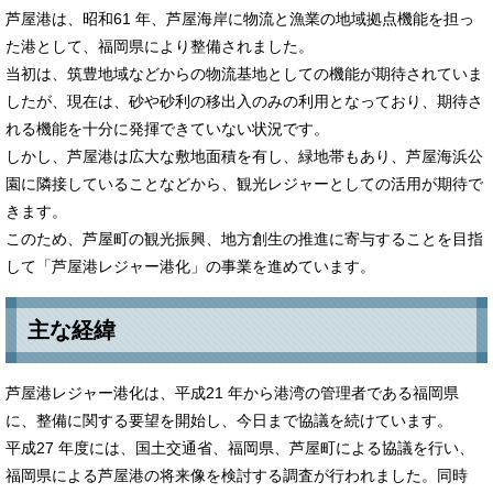
芦屋港は、昭和61 年、芦屋海岸に物流と漁業の地域拠点機能を担っ
た港として、福岡県により整備されました。
当初は、筑豊地域などからの物流基地としての機能が期待されていま
したが、現在は、砂や砂利の移出入のみの利用となっており、期待さ
れる機能を十分に発揮できていない状況です。
しかし、芦屋港は広大な敷地面積を有し、緑地帯もあり、芦屋海浜公
園に隣接していることなどから、観光レジャーとしての活用が期待で
きます。
このため、芦屋町の観光振興、地方創生の推進に寄与することを目指
して「芦屋港レジャー港化」の事業を進めています。
主な経緯
芦屋港レジャー港化は、平成21 年から港湾の管理者である福岡県
に、整備に関する要望を開始し、今日まで協議を続けています。
平成27 年度には、国土交通省、福岡県、芦屋町による協議を行い、
福岡県による芦屋港の将来像を検討する調査が行われました。同時