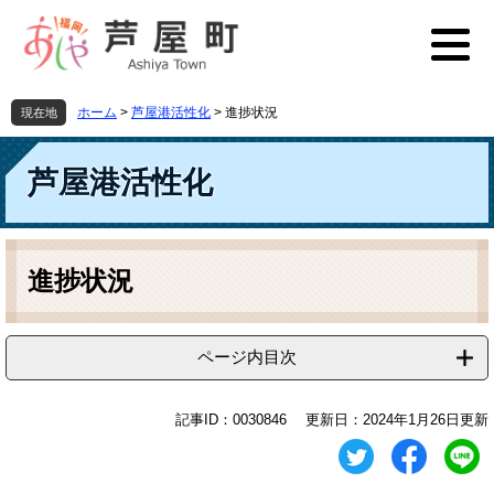
ペ
メ
ー
ニ
ジ
ュ
の
ー
先
を
ホーム
>
芦屋港活性化
>
進捗状況
現在地
頭
飛
で
ば
す
し
芦屋港活性化
。
て
本
文
本
へ
文
進捗状況
ページ内目次
記事ID：0030846
更新日：2024年1月26日更新