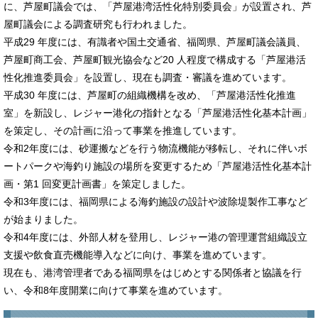
に、芦屋町議会では、「芦屋港湾活性化特別委員会」が設置され、芦
屋町議会による調査研究も行われました。
平成29 年度には、有識者や国土交通省、福岡県、芦屋町議会議員、
芦屋町商工会、芦屋町観光協会など20 人程度で構成する「芦屋港活
性化推進委員会」を設置し、現在も調査・審議を進めています。
平成30 年度には、芦屋町の組織機構を改め、「芦屋港活性化推進
室」を新設し、レジャー港化の指針となる「芦屋港活性化基本計画」
を策定し、その計画に沿って事業を推進しています。
令和2年度には、砂運搬などを行う物流機能が移転し、それに伴いボ
ートパークや海釣り施設の場所を変更するため「芦屋港活性化基本計
画・第1 回変更計画書」を策定しました。
令和3年度には、福岡県による海釣施設の設計や波除堤製作工事など
が始まりました。
令和4年度には、外部人材を登用し、レジャー港の管理運営組織設立
支援や飲食直売機能導入などに向け、事業を進めています。
現在も、港湾管理者である福岡県をはじめとする関係者と協議を行
い、令和8年度開業に向けて事業を進めています。