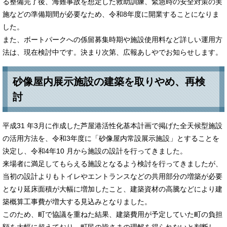
る整備完了後、海難事故を想定した救助訓練、緊急時の安全対策の実
施などの準備期間が必要なため、令和8年度に開業することになりま
した。
また、ボートパークへの係留募集時期や施設使用料など詳しい運用方
法は、現在検討中です。決まり次第、広報あしやでお知らせします。
砂像屋内展示施設の建築を取りやめ、再検
討
平成31 年3月に作成した芦屋港活性化基本計画で掲げた全天候型施設
の活用方法を、令和3年度に「砂像屋内常設展示施設」とすることを
決定し、令和4年10 月から施設の設計を行ってきました。
来場者に満足してもらえる施設となるよう検討を行ってきましたが、
当初の設計よりもトイレやエントランスなどの共用部分の増築が必要
となり延床面積が大幅に増加したこと、建築資材の高騰などにより建
築概算工事費が増大する見込みとなりました。
このため、町で協議を重ねた結果、建築費用が予定していた町の負担
額を大幅に超えており、町民の皆さまの理解を得られないと判断し、