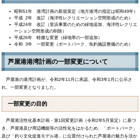
昭和51年 港湾計画の新規策定（地方港湾の指定は昭和49年）
平成 2年 改訂（海洋性レクリエーション空間形成のため）
平成24年 改訂（里浜事業のための緑地追加、海洋性レクリエ
ーション空間形成の削除）
平成26年 軽微な変更（緑地帯の一部追加）
令和 3年 一部変更（ボートパーク、魚釣施設整備のため）
芦屋港港湾計画の一部変更について
芦屋港の港湾計画が、令和2年11月に承認、令和3年1月に公示さ
れ、一部変更となりました。
一部変更の目的
芦屋港活性化基本計画・第1回変更計画（令和2年5月策定）に基づ
き、芦屋港及び周辺機能等の活性化をはかるため、「ボートパーク」
及び「釣り文化促進モデル港」に位置付けられた芦屋港の魅力を活か