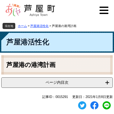
ペ
メ
ー
ニ
ジ
ュ
の
ー
先
を
ホーム
>
芦屋港活性化
>
芦屋港の港湾計画
現在地
頭
飛
で
ば
す
し
芦屋港活性化
。
て
本
文
本
へ
文
芦屋港の港湾計画
ページ内目次
記事ID：0015291
更新日：2021年1月8日更新