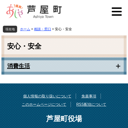
ペ
メ
ー
ニ
ジ
ュ
の
ー
先
を
ホーム
>
相談・窓口
>
安心・安全
現在地
頭
飛
本
で
ば
文
す
し
安心・安全
。
て
本
文
消費生活
へ
個人情報の取り扱いについて
免責事項
このホームページについて
RSS配信について
芦屋町役場