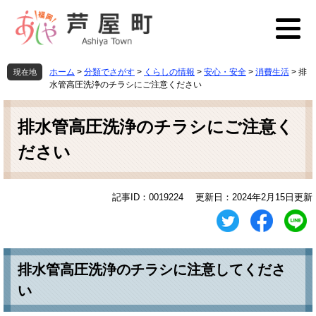
ペ
メ
ー
ニ
ジ
ュ
の
ー
先
を
ホーム
>
分類でさがす
>
くらしの情報
>
安心・安全
>
消費生活
>
排
現在地
頭
飛
水管高圧洗浄のチラシにご注意ください
で
ば
本
す
し
文
排水管高圧洗浄のチラシにご注意く
。
て
本
ださい
文
へ
記事ID：0019224
更新日：2024年2月15日更新
排水管高圧洗浄のチラシに注意してくださ
い