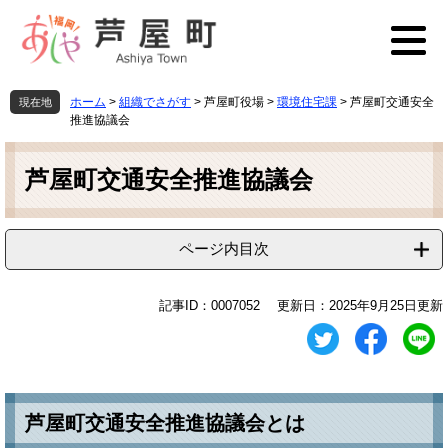
ペ
メ
ー
ニ
ジ
ュ
の
ー
先
を
ホーム
>
組織でさがす
>
芦屋町役場
>
環境住宅課
>
芦屋町交通安全
現在地
頭
飛
推進協議会
で
ば
本
す
し
文
芦屋町交通安全推進協議会
。
て
本
文
へ
ページ内目次
記事ID：0007052
更新日：2025年9月25日更新
芦屋町交通安全推進協議会とは