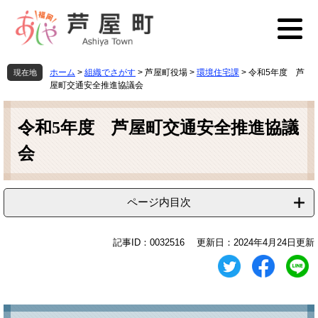
ペ
メ
ー
ニ
ジ
ュ
の
ー
先
を
ホーム
>
組織でさがす
>
芦屋町役場
>
環境住宅課
>
令和5年度 芦
現在地
頭
飛
屋町交通安全推進協議会
で
ば
本
す
し
文
令和5年度 芦屋町交通安全推進協議
。
て
本
会
文
へ
ページ内目次
記事ID：0032516
更新日：2024年4月24日更新