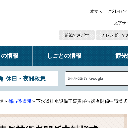
本文へ
ご利用ガイ
文字サ
組織でさがす
カレンダーで
しの情報
しごとの情報
観光
G
休日・夜間救急
o
o
g
l
場
>
都市整備課
>
下水道排水設備工事責任技術者関係申請様式
e
カ
ス
タ