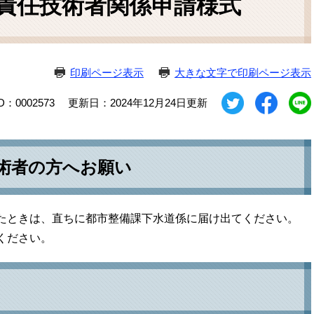
責任技術者関係申請様式
ム
検
索
印刷ページ表示
大きな文字で印刷ページ表示
D：0002573
更新日：2024年12月24日更新
術者の方へお願い
たときは、直ちに都市整備課下水道係に届け出てください。
ください。