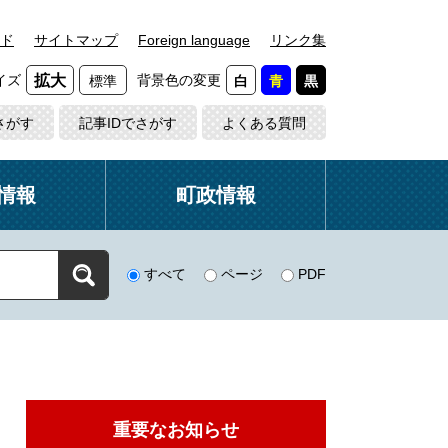
ド
サイトマップ
Foreign language
リンク集
イズ
背景色の変更
拡大
標準
白
青
黒
さがす
記事IDでさがす
よくある質問
情報
町政情報
すべて
ページ
PDF
重要なお知らせ