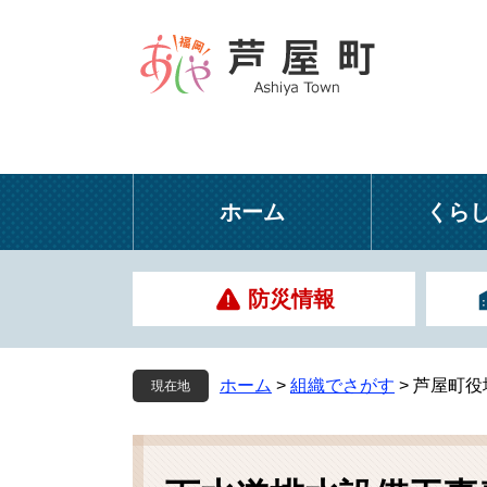
ペ
メ
ー
ニ
ジ
ュ
の
ー
先
を
頭
飛
で
ば
す
し
ホーム
くら
。
て
本
文
防災情報
へ
ホーム
>
組織でさがす
>
芦屋町役
現在地
本
文