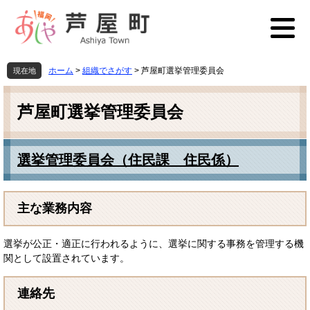
ペ
メ
ー
ニ
ジ
ュ
の
ー
先
を
ホーム
>
組織でさがす
>
芦屋町選挙管理委員会
現在地
頭
飛
本
で
ば
文
す
し
芦屋町選挙管理委員会
。
て
本
文
選挙管理委員会（住民課 住民係）
へ
主な業務内容
選挙が公正・適正に行われるように、選挙に関する事務を管理する機
関として設置されています。
連絡先