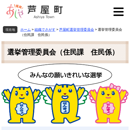
ペ
メ
ー
ニ
ジ
ュ
の
ー
先
を
ホーム
>
組織でさがす
>
芦屋町選挙管理委員会
>
選挙管理委員会
現在地
頭
飛
（住民課 住民係）
で
ば
本
す
し
文
選挙管理委員会（住民課 住民係）
。
て
本
文
へ