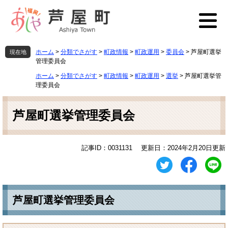
ペ
メ
ー
ニ
ジ
ュ
の
ー
先
を
ホーム
>
分類でさがす
>
町政情報
>
町政運用
>
委員会
>
芦屋町選挙
現在地
頭
飛
管理委員会
で
ば
ホーム
>
分類でさがす
>
町政情報
>
町政運用
>
選挙
>
芦屋町選挙管
す
し
理委員会
。
て
本
本
文
文
芦屋町選挙管理委員会
へ
記事ID：0031131
更新日：2024年2月20日更新
芦屋町選挙管理委員会