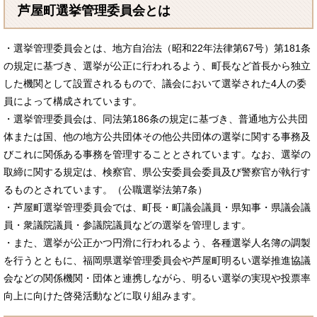
芦屋町選挙管理委員会とは
・選挙管理委員会とは、地方自治法（昭和22年法律第67号）第181条
の規定に基づき、選挙が公正に行われるよう、町長など首長から独立
した機関として設置されるもので、議会において選挙された4人の委
員によって構成されています。
・選挙管理委員会は、同法第186条の規定に基づき、普通地方公共団
体または国、他の地方公共団体その他公共団体の選挙に関する事務及
びこれに関係ある事務を管理することとされています。なお、選挙の
取締に関する規定は、検察官、県公安委員会委員及び警察官が執行す
るものとされています。（公職選挙法第7条）
・芦屋町選挙管理委員会では、町長・町議会議員・県知事・県議会議
員・衆議院議員・参議院議員などの選挙を管理します。
・また、選挙が公正かつ円滑に行われるよう、各種選挙人名簿の調製
を行うとともに、福岡県選挙管理委員会や芦屋町明るい選挙推進協議
会などの関係機関・団体と連携しながら、明るい選挙の実現や投票率
向上に向けた啓発活動などに取り組みます。