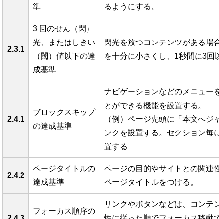
準
るようにする。
3 回のせん（閃）
光、またはしきい
閃光を放つコンテンツがある場
2.3.1
（閾）値以下の達
を十分に小さくし、1秒間に3回
成基準
ナビゲーションなどのメニュー
とができる機能を設置する。
ブロックスキップ
2.4.1
（例）ページ先頭に「本文へジ
の達成基準
ンクを設置する。セクション毎
置する
ページタイトルの
ページの目的やサイトとの関連
2.4.2
達成基準
ページタイトルをつける。
リンクやボタンなどは、コンテ
フォーカス順序の
2.4.3
性に従った順でフォーカス移動