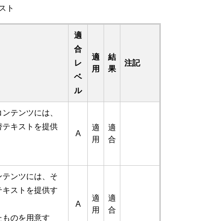
スト
適
合
適
結
レ
注記
用
果
ベ
ル
コンテンツには、
替テキストを提供
適
適
A
用
合
。
ンテンツには、そ
テキストを提供す
適
適
A
用
合
たものを用意す