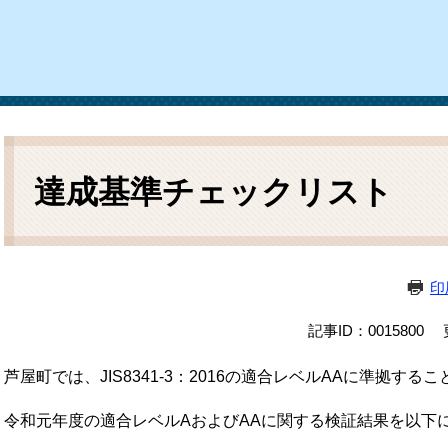
ム
検
索
本
文
達成基準チェックリスト
印
記事ID：0015800
芦屋町では、JIS8341-3：2016の適合レベルAAに準拠す
令和元年度の適合レベルAおよびAAに関する検証結果を以下