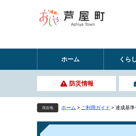
ペ
メ
ー
ニ
ジ
ュ
の
ー
先
を
頭
飛
で
ば
す
し
ホーム
くら
。
て
本
文
防災情報
へ
ホーム
>
ご利用ガイド
>
達成基準
現在地