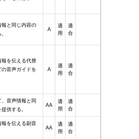
情報と同じ内容の
適
適
A
用
合
る。
情報を伝える代替
適
適
どの音声ガイドを
A
用
合
て、音声情報と同
適
適
AA
用
合
を提供する。
情報を伝える副音
適
適
AA
用
合
。