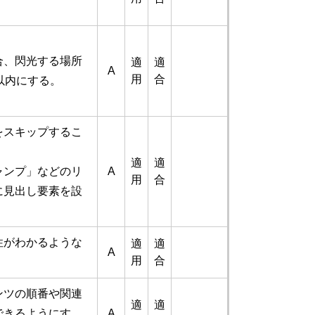
合、閃光する場所
適
適
A
用
合
以内にする。
をスキップするこ
適
適
ャンプ」などのリ
A
用
合
に見出し要素を設
性がわかるような
適
適
A
用
合
ンツの順番や関連
適
適
できるようにす
A