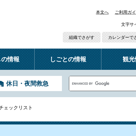
本文へ
ご利用ガイ
文字サ
組織でさがす
カレンダーで
しの情報
しごとの情報
観光
G
休日・夜間救急
o
o
g
l
チェックリスト
e
カ
ス
タ