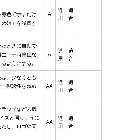
。
適
適
を赤色で示すだけ
A
用
合
「必須」を設置す
いたときに自動で
適
適
再生・一時停止な
A
用
合
きるようにする。
色は、少なくとも
適
適
せ、視認性を高め
AA
用
合
ブラウザなどの機
サイズと同じように
適
適
AA
用
合
ただし、ロゴや画