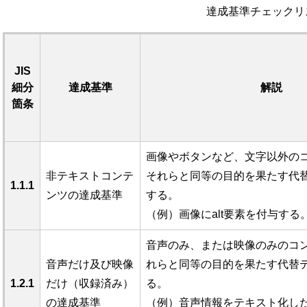
達成基準チェックリ
JIS
細分
達成基準
解説
箇条
画像やボタンなど、文字以外の
非テキストコンテ
それらと同等の目的を果たす代
1.1.1
ンツの達成基準
する。
（例）画像にalt要素を付与する
音声のみ、または映像のみのコ
音声だけ及び映像
れらと同等の目的を果たす代替
1.2.1
だけ（収録済み）
る。
の達成基準
（例）音声情報をテキスト化し