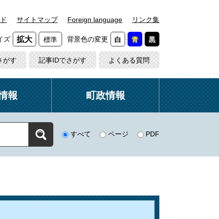
ド
サイトマップ
Foreign language
リンク集
イズ
背景色の変更
拡大
標準
白
青
黒
さがす
記事IDでさがす
よくある質問
情報
町政情報
すべて
ページ
PDF