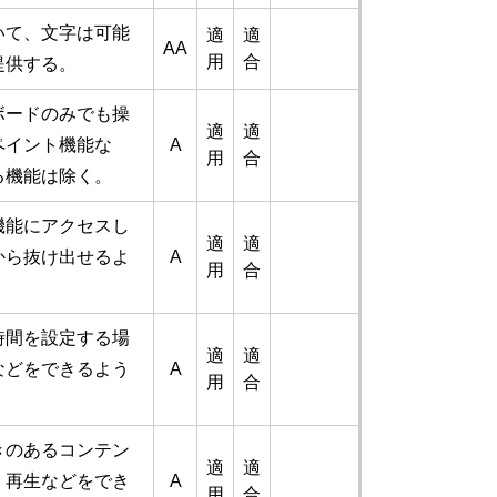
いて、文字は可能
適
適
AA
用
合
提供する。
ボードのみでも操
適
適
ペイント機能な
A
用
合
る機能は除く。
機能にアクセスし
適
適
から抜け出せるよ
A
用
合
時間を設定する場
適
適
などをできるよう
A
用
合
きのあるコンテン
適
適
・再生などをでき
A
用
合