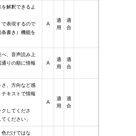
味を解釈できるよ
適
適
」で表現するので
A
用
合
箇条書き）機能を
並べ、音声読み上
適
適
図通りの順に情報
A
用
合
きさ、方向など感
、テキストで情報
適
適
A
用
合
ックしてくださ
してください」
、色だけではな