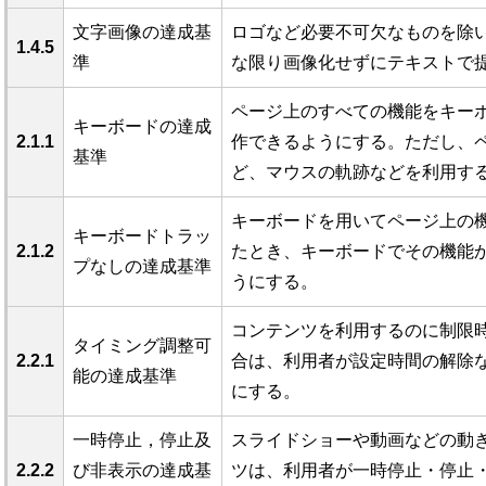
文字画像の達成基
ロゴなど必要不可欠なものを除
1.4.5
準
な限り画像化せずにテキストで
ページ上のすべての機能をキー
キーボードの達成
2.1.1
作できるようにする。ただし、
基準
ど、マウスの軌跡などを利用す
キーボードを用いてページ上の
キーボードトラッ
2.1.2
たとき、キーボードでその機能
プなしの達成基準
うにする。
コンテンツを利用するのに制限
タイミング調整可
2.2.1
合は、利用者が設定時間の解除
能の達成基準
にする。
一時停止，停止及
スライドショーや動画などの動
2.2.2
び非表示の達成基
ツは、利用者が一時停止・停止