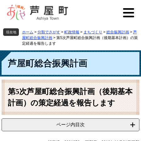
ペ
メ
ー
ニ
ジ
ュ
の
ー
先
を
ホーム
>
分類でさがす
>
町政情報
>
まちづくり
>
総合振興計画
>
芦
現在地
頭
飛
屋町総合振興計画
>
第5次芦屋町総合振興計画（後期基本計画）の策
で
ば
定経過を報告します
す
し
。
て
芦屋町総合振興計画
本
文
へ
本
文
第5次芦屋町総合振興計画（後期基本
計画）の策定経過を報告します
ページ内目次