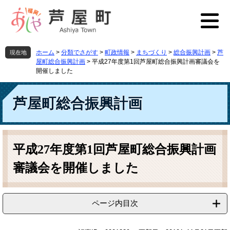
ペ
メ
ー
ニ
ジ
ュ
の
ー
先
を
ホーム
>
分類でさがす
>
町政情報
>
まちづくり
>
総合振興計画
>
芦
現在地
頭
飛
屋町総合振興計画
>
平成27年度第1回芦屋町総合振興計画審議会を
で
ば
開催しました
す
し
。
て
芦屋町総合振興計画
本
文
へ
本
文
平成27年度第1回芦屋町総合振興計画
審議会を開催しました
ページ内目次