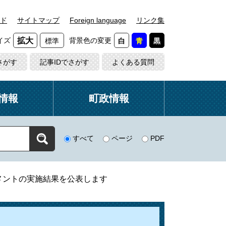
ド
サイトマップ
Foreign language
リンク集
イズ
背景色の変更
拡大
標準
白
青
黒
さがす
記事IDでさがす
よくある質問
情報
町政情報
すべて
ページ
PDF
メントの実施結果を公表します