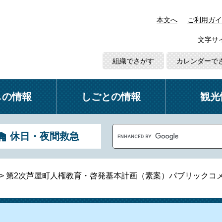
本文へ
ご利用ガイ
文字サ
組織でさがす
カレンダーで
しの情報
しごとの情報
観光
G
休日・夜間救急
o
o
g
l
>
第2次芦屋町人権教育・啓発基本計画（素案）パブリックコ
e
カ
ス
タ