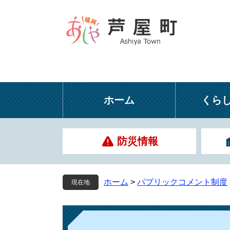
ペ
メ
ー
ニ
ジ
ュ
の
ー
先
を
頭
飛
で
ば
す
し
ホーム
くら
。
て
本
文
防災情報
へ
ホーム
>
パブリックコメント制度
現在地