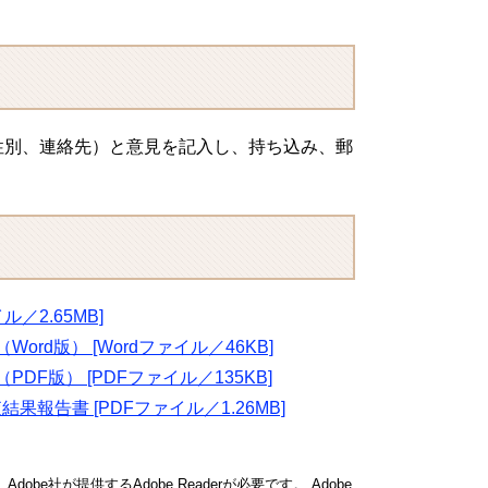
性別、連絡先）と意見を記入し、持ち込み、郵
／2.65MB]
d版） [Wordファイル／46KB]
F版） [PDFファイル／135KB]
告書 [PDFファイル／1.26MB]
obe社が提供するAdobe Readerが必要です。
Adobe