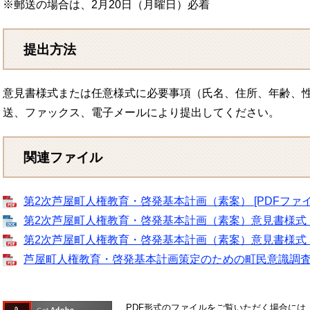
​※郵送の場合は、2月20日（月曜日）必着
提出方法
意見書様式または任意様式に必要事項（氏名、住所、年齢、
送、ファックス、電子メールにより提出してください。
関連ファイル
第2次芦屋町人権教育・啓発基本計画（素案） [PDFファイル
第2次芦屋町人権教育・啓発基本計画（素案）意見書様式（Wor
​第2次芦屋町人権教育・啓発基本計画（素案）意見書様式（PD
芦屋町人権教育・啓発基本計画策定のための町民意識調査結果報
PDF形式のファイルをご覧いただく場合には、Ad