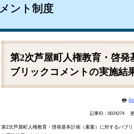
ム
メント制度
検
索
本
文
第2次芦屋町人権教育・啓発
ブリックコメントの実施結
印
記事ID：0024274
更
第2次芦屋町人権教育・啓発基本計画（素案）に対するパブリ