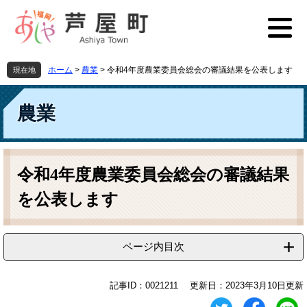
ペ
メ
ー
ニ
ジ
ュ
の
ー
先
を
ホーム
>
農業
>
令和4年度農業委員会総会の審議結果を公表します
現在地
頭
飛
で
ば
す
し
農業
。
て
本
文
本
へ
文
令和4年度農業委員会総会の審議結果
を公表します
ページ内目次
記事ID：0021211
更新日：2023年3月10日更新