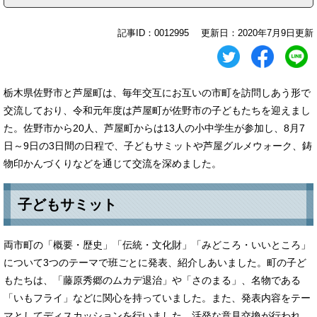
記事ID：0012995
更新日：2020年7月9日更新
栃木県佐野市と芦屋町は、毎年交互にお互いの市町を訪問しあう形で
交流しており、令和元年度は芦屋町が佐野市の子どもたちを迎えまし
た。佐野市から20人、芦屋町からは13人の小中学生が参加し、8月7
日～9日の3日間の日程で、子どもサミットや芦屋グルメウォーク、鋳
物印かんづくりなどを通じて交流を深めました。
子どもサミット
両市町の「概要・歴史」「伝統・文化財」「みどころ・いいところ」
について3つのテーマで班ごとに発表、紹介しあいました。町の子ど
もたちは、「藤原秀郷のムカデ退治」や「さのまる」、名物である
「いもフライ」などに関心を持っていました。また、発表内容をテー
マとしてディスカッションを行いました。活発な意見交換が行われ、