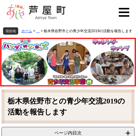
ペ
メ
ー
ニ
ジ
ュ
の
ー
先
を
ホーム
>
>
栃木県佐野市との青少年交流2019の活動を報告します
現在地
頭
飛
で
ば
す
し
。
て
本
文
へ
本
文
栃木県佐野市との青少年交流2019の
活動を報告します
ページ内目次