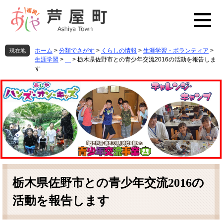
ペ
メ
ー
ニ
ジ
ュ
の
ー
先
を
ホーム
>
分類でさがす
>
くらしの情報
>
生涯学習・ボランティア
>
現在地
頭
飛
生涯学習
>
>
栃木県佐野市との青少年交流2016の活動を報告しま
で
ば
す
す
し
。
て
本
文
へ
本
文
栃木県佐野市との青少年交流2016の
活動を報告します