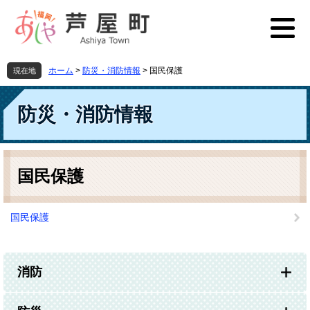
ペ
メ
ー
ニ
ジ
ュ
の
ー
先
を
ホーム
>
防災・消防情報
>
国民保護
現在地
頭
飛
で
ば
す
し
防災・消防情報
。
て
本
文
本
へ
文
国民保護
国民保護
消防