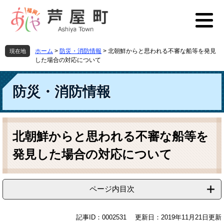
ペ
メ
ー
ニ
ジ
ュ
の
ー
先
を
ホーム
>
防災・消防情報
>
北朝鮮からと思われる不審な船等を発見
現在地
頭
飛
した場合の対応について
で
ば
す
し
防災・消防情報
。
て
本
文
へ
本
文
北朝鮮からと思われる不審な船等を
発見した場合の対応について
ページ内目次
記事ID：0002531
更新日：2019年11月21日更新