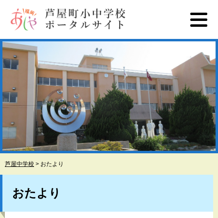
ペ
メ
ー
ニ
ジ
ュ
の
ー
先
を
頭
飛
で
ば
す
し
。
て
本
文
へ
芦屋中学校
>
おたより
本
文
おたより