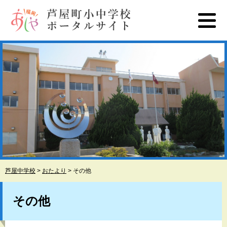
ペ
メ
ー
ニ
ジ
ュ
の
ー
先
を
頭
飛
で
ば
す
し
。
て
本
文
へ
芦屋中学校
>
おたより
>
その他
本
文
その他