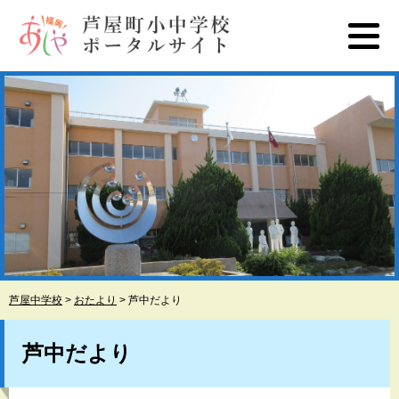
ペ
メ
ー
ニ
ジ
ュ
の
ー
先
を
頭
飛
で
ば
す
し
。
て
本
文
へ
芦屋中学校
>
おたより
>
芦中だより
本
文
芦中だより