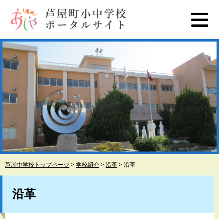
ペ
メ
ー
ニ
ジ
ュ
の
ー
先
を
頭
飛
で
ば
す
し
。
て
本
文
へ
芦屋中学校トップページ
>
学校紹介
>
沿革
>
沿革
本
文
沿革