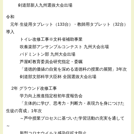
剣道部新人九州選抜大会出場
令和
元年 生徒用タブレット（133台）・教師用タブレット（32台）
導入
トイレ改修工事※文科省補助事業
吹奏楽部アンサンブルコンテスト 九州大会出場
バドミントン部 九州大会出場
芦屋町教育委員会研究指定・委嘱
「道徳的価値の自覚を深める道徳科の授業の展開」3年次
剣道部文部科学大臣杯 全国選抜大会出場
2年 グラウンド改修工事
学力向上推進指定校初年度報告会
「主体的に学び、思考力・判断力・表現力を身につけた
生徒の育成」1年次
～芦中授業プロセスに基づいた学習活動の充実を通して
～
新型コロナウイルス感染症拡大防止