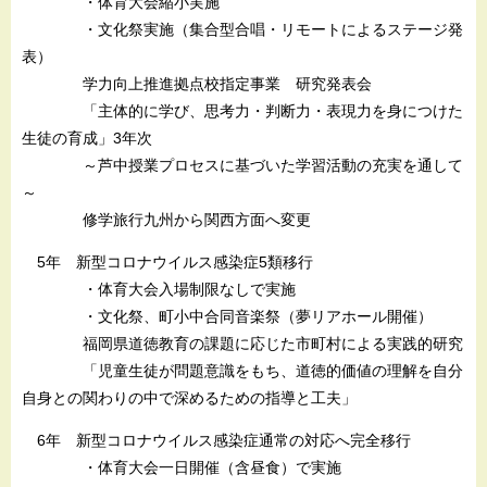
・体育大会縮小実施
・文化祭実施（集合型合唱・リモートによるステージ発
表）
学力向上推進拠点校指定事業 研究発表会
「主体的に学び、思考力・判断力・表現力を身につけた
生徒の育成」3年次
～芦中授業プロセスに基づいた学習活動の充実を通して
～
修学旅行九州から関西方面へ変更
5年 新型コロナウイルス感染症5類移行
・体育大会入場制限なしで実施
・文化祭、町小中合同音楽祭（夢リアホール開催）
福岡県道徳教育の課題に応じた市町村による実践的研究
「児童生徒が問題意識をもち、道徳的価値の理解を自分
自身との関わりの中で深めるための指導と工夫」
6年 新型コロナウイルス感染症通常の対応へ完全移行
・体育大会一日開催（含昼食）で実施