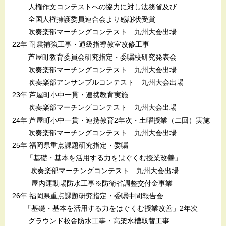
人権作文コンテストへの協力に対し法務省及び
全国人権擁護委員連合会より感謝状受賞
吹奏楽部マーチングコンテスト 九州大会出場
22年 耐震補強工事・通級指導教室改修工事
芦屋町教育委員会研究指定・委嘱校研究発表会
吹奏楽部マーチングコンテスト 九州大会出場
吹奏楽部アンサンブルコンテスト 九州大会出場
23年 芦屋町小中一貫・連携教育実施
吹奏楽部マーチングコンテスト 九州大会出場
24年 芦屋町小中一貫・連携教育2年次・土曜授業（二回）実施
吹奏楽部マーチングコンテスト 九州大会出場
25年 福岡県重点課題研究指定・委嘱
「基礎・基本を活用する力をはぐくむ授業改善」
吹奏楽部マーチングコンテスト 九州大会出場
屋内運動場防水工事※防衛省調整交付金事業
26年 福岡県重点課題研究指定・委嘱中間報告会
「基礎・基本を活用する力をはぐくむ授業改善」2年次
グラウンド校舎防水工事・高架水槽取替工事