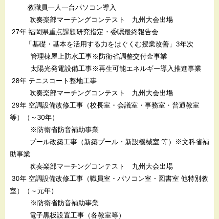
教職員一人一台パソコン導入
吹奏楽部マーチングコンテスト 九州大会出場
27年 福岡県重点課題研究指定・委嘱最終報告会
「基礎・基本を活用する力をはぐくむ授業改善」3年次
管理棟屋上防水工事※防衛省調整交付金事業
太陽光発電設備工事※再生可能エネルギー導入推進事業
28年 テニスコート整地工事
吹奏楽部マーチングコンテスト 九州大会出場
29年 空調設備改修工事（校長室・会議室・事務室・普通教室
等）（～30年）
※防衛省防音補助事業
プール改築工事（新築プール・新設機械室 等）※文科省補
助事業
吹奏楽部マーチングコンテスト 九州大会出場
30年 空調設備改修工事（職員室・パソコン室・図書室 他特別教
室）（～元年）
※防衛省防音補助事業
電子黒板設置工事（各教室等）