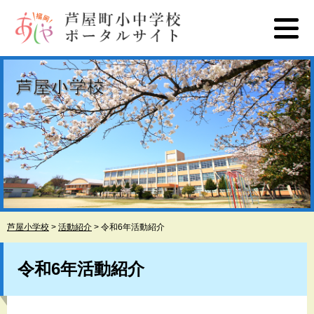
ペ
メ
ー
ニ
ジ
ュ
の
ー
先
を
頭
飛
で
ば
す
し
。
て
本
文
へ
芦屋小学校
>
活動紹介
>
令和6年活動紹介
本
文
令和6年活動紹介