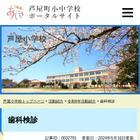
ペ
メ
ー
ニ
ジ
ュ
の
ー
先
を
頭
飛
で
ば
す
し
。
て
本
文
へ
芦屋小学校トップページ
>
活動紹介
>
令和6年活動紹介
>
歯科検診
本
文
歯科検診
記事ID：0032791
更新日：2024年5月16日更新