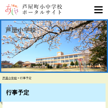
ペ
メ
ー
ニ
ジ
ュ
の
ー
先
を
頭
飛
で
ば
す
し
。
て
本
文
へ
芦屋小学校
>
行事予定
本
文
行事予定