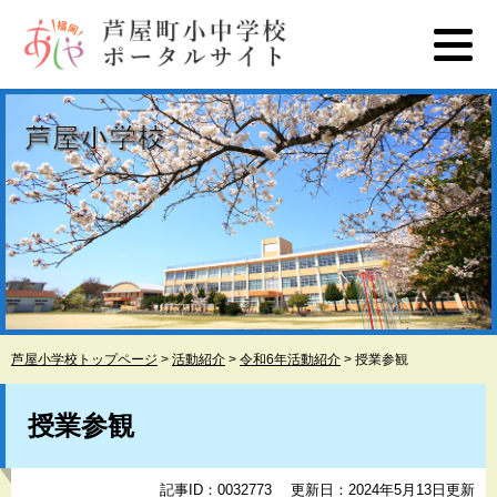
ペ
メ
ー
ニ
ジ
ュ
の
ー
先
を
頭
飛
で
ば
す
し
。
て
本
文
へ
芦屋小学校トップページ
>
活動紹介
>
令和6年活動紹介
>
授業参観
本
文
授業参観
記事ID：0032773
更新日：2024年5月13日更新