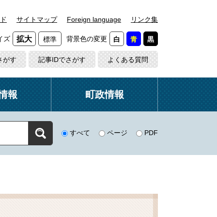
ド
サイトマップ
Foreign language
リンク集
イズ
背景色の変更
拡大
標準
白
青
黒
さがす
記事IDでさがす
よくある質問
情報
町政情報
すべて
ページ
PDF