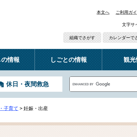
本文へ
ご利用ガイ
文字サ
組織でさがす
カレンダーで
しの情報
しごとの情報
観光
G
休日・夜間救急
o
o
g
l
・子育て
>
妊娠・出産
e
カ
ス
タ