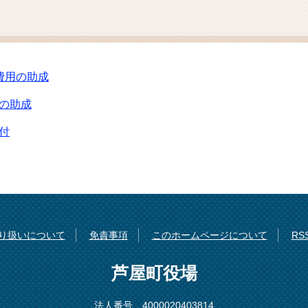
ム
検
索
費用の助成
の助成
付
り扱いについて
免責事項
このホームページについて
R
芦屋町役場
法人番号 4000020403814