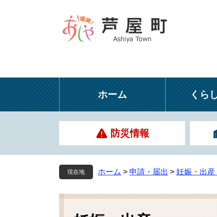
ペ
メ
ー
ニ
ジ
ュ
の
ー
先
を
頭
飛
で
ば
す
し
ホーム
くら
。
て
本
文
防災情報
へ
ホーム
>
申請・届出
>
妊娠・出産
現在地
本
文