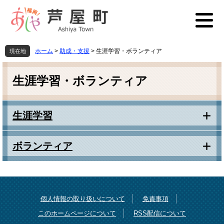
ペ
メ
ー
ニ
ジ
ュ
の
ー
先
を
ホーム
>
助成・支援
>
生涯学習・ボランティア
現在地
頭
飛
本
で
ば
文
す
し
生涯学習・ボランティア
。
て
本
文
生涯学習
へ
ボランティア
個人情報の取り扱いについて
免責事項
このホームページについて
RSS配信について