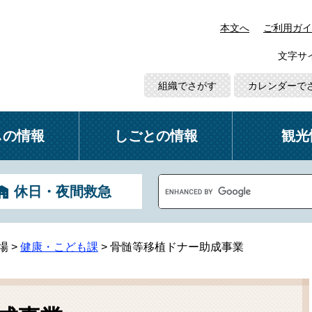
本文へ
ご利用ガイ
文字サ
組織でさがす
カレンダーで
しの情報
しごとの情報
観光
G
休日・夜間救急
o
o
g
l
場
>
健康・こども課
>
骨髄等移植ドナー助成事業
e
カ
ス
タ