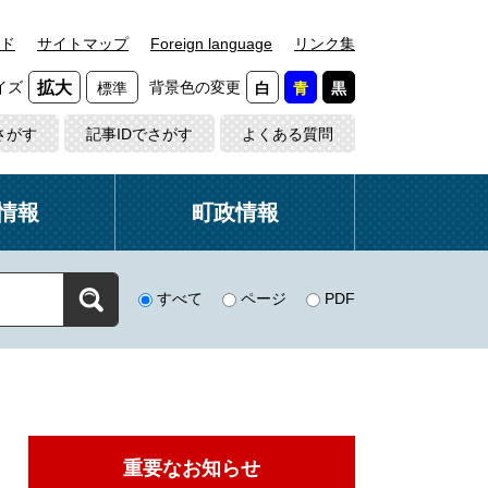
ド
サイトマップ
Foreign language
リンク集
イズ
背景色の変更
拡大
標準
白
青
黒
さがす
記事IDでさがす
よくある質問
情報
町政情報
すべて
ページ
PDF
重要なお知らせ