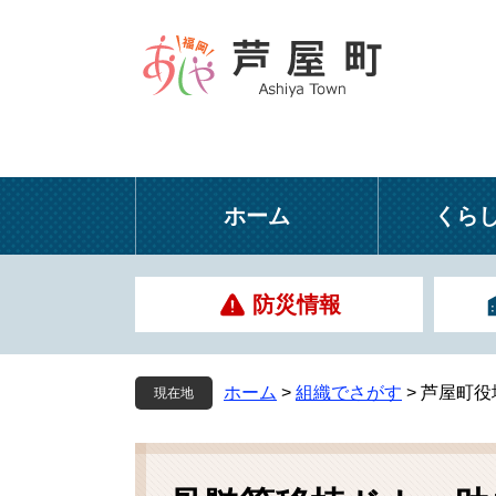
ペ
メ
ー
ニ
ジ
ュ
の
ー
先
を
頭
飛
で
ば
す
し
ホーム
くら
。
て
本
文
防災情報
へ
ホーム
>
組織でさがす
>
芦屋町役
現在地
本
文