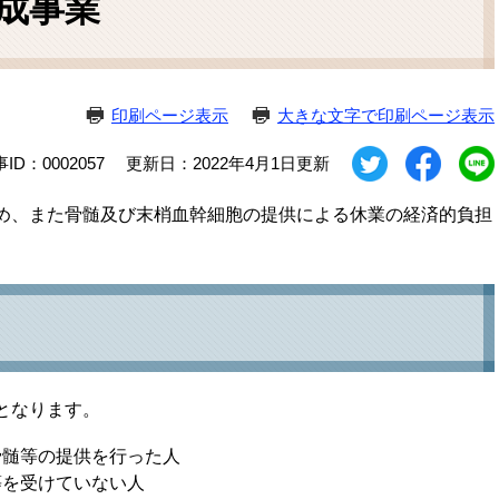
成事業
ム
検
索
印刷ページ表示
大きな文字で印刷ページ表示
ID：0002057
更新日：2022年4月1日更新
め、また骨髄及び末梢血幹細胞の提供による休業の経済的負担
となります。
骨髄等の提供を行った人
等を受けていない人