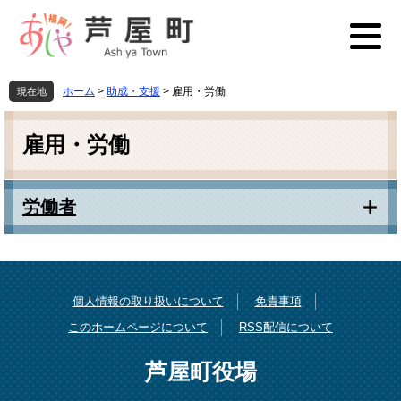
ペ
メ
ー
ニ
ジ
ュ
の
ー
先
を
ホーム
>
助成・支援
>
雇用・労働
現在地
頭
飛
本
で
ば
文
す
し
雇用・労働
。
て
本
文
労働者
へ
個人情報の取り扱いについて
免責事項
このホームページについて
RSS配信について
芦屋町役場