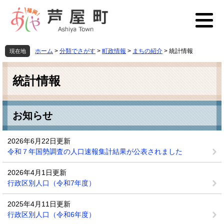
ペ
メ
ー
ニ
ジ
ュ
の
ー
先
を
ホーム
>
分類でさがす
>
町政情報
>
まちの紹介
>
統計情報
現在地
頭
飛
本
で
ば
文
す
し
統計情報
。
て
本
文
お知らせ
へ
2026年6月22日更新
令和７年国勢調査の人口速報集計結果が公表されました
2026年4月1日更新
行政区別人口（令和7年度）
2025年4月11日更新
行政区別人口（令和6年度）