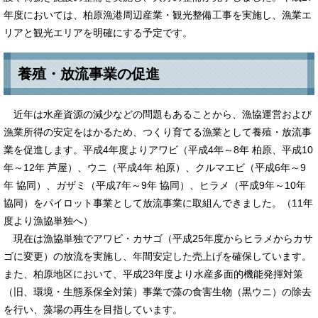
年度においては、柏原漁港周辺産業・観光整備工事を実施し、漁業エ
リアと観光エリアを明確にする予定です。
養殖・放流事業の促進
近年は水産資源の減少などの問題もあることから、漁協運営および
漁業所得の安定をはかるため、つくり育てる漁業として養殖・放流事
業を促進します。平成4年度よりアワビ（平成4年～8年 柏原、平成10
年～12年 芦屋）、ウニ（平成4年 柏原）、クルマエビ（平成6年～9
年 協同）、ガザミ（平成7年～9年 協同）、ヒラメ（平成9年～10年
協同）をパイロット事業として放流事業に取組んできました。（11年
度より漁協単独へ）
現在は漁協単独でアワビ・カサゴ（平成25年度からヒラメからカサ
ゴに変更）の放流を実施し、年間安定した売上げを確保しています。
また、柏原地区において、平成23年度より水産多面的機能発揮対策
（旧、環境・生態系保全対策）事業で藻の食害生物（黒ウニ）の除去
を行い、藻場の再生を目指しています。