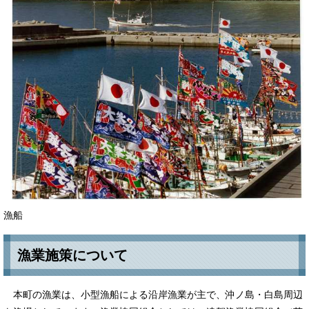
漁船
漁業施策について
本町の漁業は、小型漁船による沿岸漁業が主で、沖ノ島・白島周辺