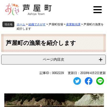
ペ
メ
ー
ニ
ジ
ュ
の
ー
先
を
ホーム
>
組織でさがす
>
芦屋町役場
>
産業観光課
>
芦屋町の漁業を
現在地
頭
飛
紹介します
で
ば
本
す
し
文
芦屋町の漁業を紹介します
。
て
本
文
へ
ページ内目次
記事ID：0002229
更新日：2018年4月2日更新