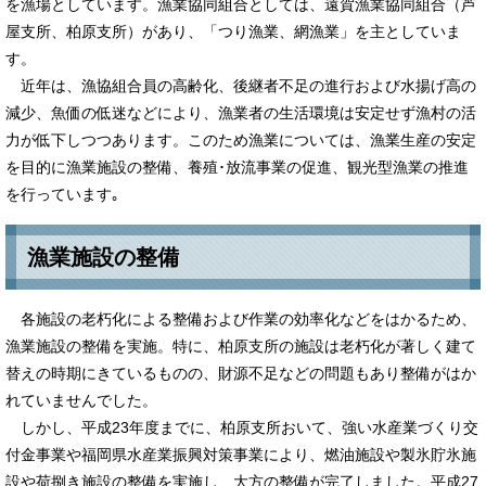
を漁場としています。漁業協同組合としては、遠賀漁業協同組合（芦
屋支所、柏原支所）があり、「つり漁業、網漁業」を主としていま
す。
近年は、漁協組合員の高齢化、後継者不足の進行および水揚げ高の
減少、魚価の低迷などにより、漁業者の生活環境は安定せず漁村の活
力が低下しつつあります。このため漁業については、漁業生産の安定
を目的に漁業施設の整備、養殖･放流事業の促進、観光型漁業の推進
を行っています｡
漁業施設の整備
各施設の老朽化による整備および作業の効率化などをはかるため、
漁業施設の整備を実施。特に、柏原支所の施設は老朽化が著しく建て
替えの時期にきているものの、財源不足などの問題もあり整備がはか
れていませんでした。
しかし、平成23年度までに、柏原支所おいて、強い水産業づくり交
付金事業や福岡県水産業振興対策事業により、燃油施設や製氷貯氷施
設や荷捌き施設の整備を実施し、大方の整備が完了しました。平成27