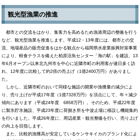
観光型漁業の推進
都市との交流をはかり、集客力を高めるため漁港周辺の整備を行う
など、観光型漁業を推進します。平成12・13年度には、都市との交
流、地場産品の販売促進をはかる観点から福岡県水産業振興対策事業
により、軽食テラスを備えた柏原活魚センター「海の駅」を建設。13
年6月オープン以来北九州市を中心に近隣市町の利用客が連日多く訪
れ、12年度に比較して約2倍の売上げ（1億2400万円）がありまし
た。
しかし、近隣市町のおいて同様な施設の開業や漁獲量の減少によ
り、売り上げが平成17年度（1億7328万円）を頂点にして、年々減少
傾向にあります（平成24年度 6858万円）。そのため、平成22年度
に製氷貯氷施設、平成23年度に荷捌き所を中波止場に移設し機能集約
を行いました。平成26年度に、周辺産業・観光整備を行い、売り上げ
の向上を目指します。
また、比較的漁獲高が安定しているケンサキイカのブランド化によ