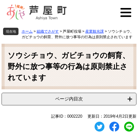
ペ
メ
ー
ニ
ジ
ュ
の
ー
先
を
ホーム
>
組織でさがす
>
芦屋町役場
>
産業観光課
>
ソウシチョウ、
現在地
頭
飛
ガビチョウの飼育、野外に放つ事等の行為は原則禁止されています
で
ば
本
す
し
文
ソウシチョウ、ガビチョウの飼育、
。
て
本
野外に放つ事等の行為は原則禁止さ
文
へ
れています
ページ内目次
記事ID：0002220
更新日：2019年4月2日更新