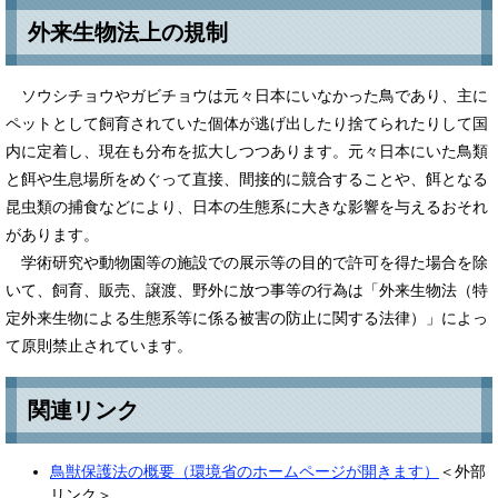
外来生物法上の規制
ソウシチョウやガビチョウは元々日本にいなかった鳥であり、主に
ペットとして飼育されていた個体が逃げ出したり捨てられたりして国
内に定着し、現在も分布を拡大しつつあります。元々日本にいた鳥類
と餌や生息場所をめぐって直接、間接的に競合することや、餌となる
昆虫類の捕食などにより、日本の生態系に大きな影響を与えるおそれ
があります。
学術研究や動物園等の施設での展示等の目的で許可を得た場合を除
いて、飼育、販売、譲渡、野外に放つ事等の行為は「外来生物法（特
定外来生物による生態系等に係る被害の防止に関する法律）」によっ
て原則禁止されています。
関連リンク
鳥獣保護法の概要（環境省のホームページが開きます）
＜外部
リンク＞