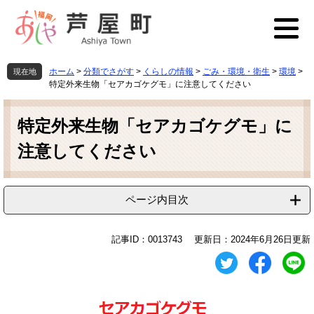
ペ
メ
ー
ニ
ジ
ュ
の
ー
先
を
ホーム
>
分類でさがす
>
くらしの情報
>
ごみ・環境・衛生
>
環境
>
現在地
頭
飛
特定外来生物「セアカゴケグモ」に注意してください
で
ば
本
す
し
文
特定外来生物「セアカゴケグモ」に
。
て
本
注意してください
文
へ
ページ内目次
記事ID：0013743
更新日：2024年6月26日更新