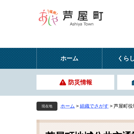
ペ
メ
ー
ニ
ジ
ュ
の
ー
先
を
頭
飛
で
ば
す
し
ホーム
くら
。
て
本
文
防災情報
へ
ホーム
>
組織でさがす
>
芦屋町役
現在地
本
文