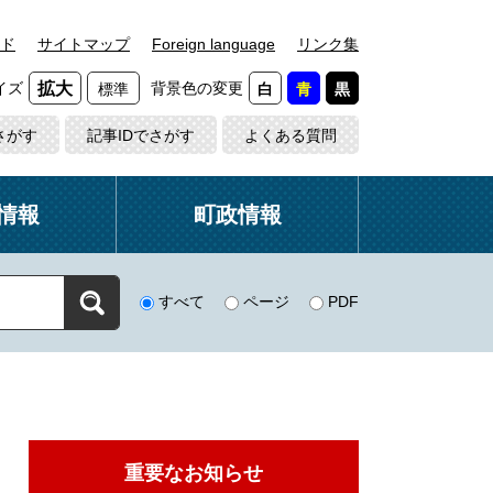
ド
サイトマップ
Foreign language
リンク集
イズ
背景色の変更
拡大
標準
白
青
黒
さがす
記事IDでさがす
よくある質問
情報
町政情報
すべて
ページ
PDF
重要なお知らせ