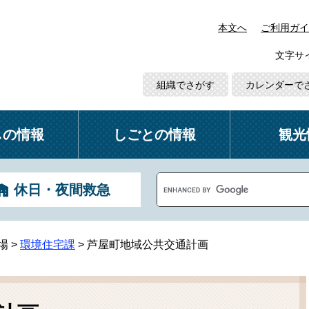
本文へ
ご利用ガイ
文字サ
組織でさがす
カレンダーで
しの情報
しごとの情報
観光
G
休日・夜間救急
o
o
g
l
場
>
環境住宅課
>
芦屋町地域公共交通計画
e
カ
ス
タ