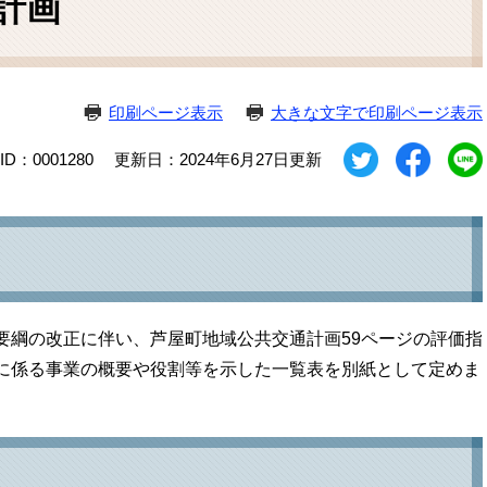
計画
ム
検
索
印刷ページ表示
大きな文字で印刷ページ表示
D：0001280
更新日：2024年6月27日更新
要綱の改正に伴い、芦屋町地域公共交通計画59ページの評価指
に係る事業の概要や役割等を示した一覧表を別紙として定めま