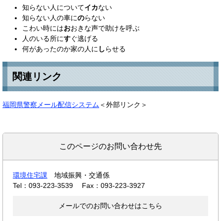
知らない人について
イカ
ない
知らない人の車に
の
らない
こわい時には
お
おきな声で助けを呼ぶ
人のいる所に
す
ぐ逃げる
何があったのか家の人に
し
らせる
関連リンク
福岡県警察メール配信システム
＜外部リンク＞
このページのお問い合わせ先
環境住宅課
地域振興・交通係
Tel：093-223-3539
Fax：093-223-3927
メールでのお問い合わせはこちら