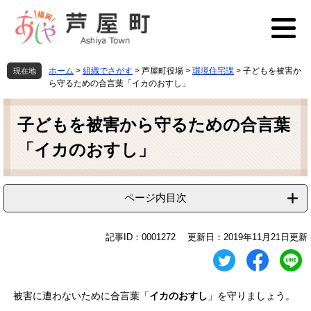
ペ
メ
ー
ニ
ジ
ュ
の
ー
先
を
ホーム
>
組織でさがす
>
芦屋町役場
>
環境住宅課
>
子どもを被害か
現在地
頭
飛
ら守るための合言葉「イカのおすし」
で
ば
本
す
し
文
子どもを被害から守るための合言葉
。
て
本
「イカのおすし」
文
へ
ページ内目次
記事ID：0001272
更新日：2019年11月21日更新
被害に遭わないために合言葉「
イカ
の
お
す
し
」を守りましょう。