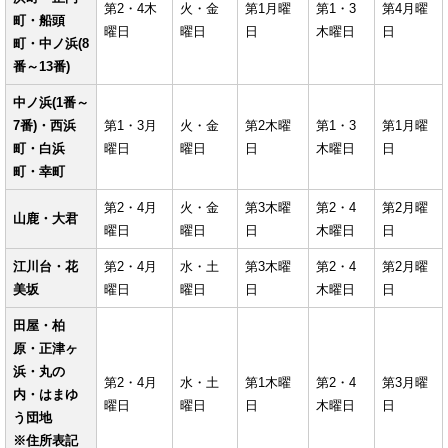
第2・4木
火・金
第1月曜
第1・3
第4月曜
町・船頭
曜日
曜日
日
木曜日
日
町・中ノ浜(8
番～13番)
中ノ浜(1番～
7番)・西浜
第1・3月
火・金
第2木曜
第1・3
第1月曜
町・白浜
曜日
曜日
日
木曜日
日
町・幸町
第2・4月
火・金
第3木曜
第2・4
第2月曜
山鹿・大君
曜日
曜日
日
木曜日
日
江川台・花
第2・4月
水・土
第3木曜
第2・4
第2月曜
美坂
曜日
曜日
日
木曜日
日
田屋・柏
原・正津ヶ
浜・丸の
第2・4月
水・土
第1木曜
第2・4
第3月曜
内・はまゆ
曜日
曜日
日
木曜日
日
う団地
※住所表記