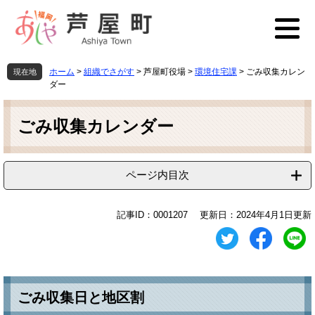
ペ
メ
ー
ニ
ジ
ュ
の
ー
先
を
ホーム
>
組織でさがす
>
芦屋町役場
>
環境住宅課
>
ごみ収集カレン
現在地
頭
飛
ダー
で
ば
本
す
し
文
ごみ収集カレンダー
。
て
本
文
へ
ページ内目次
記事ID：0001207
更新日：2024年4月1日更新
ごみ収集日と地区割