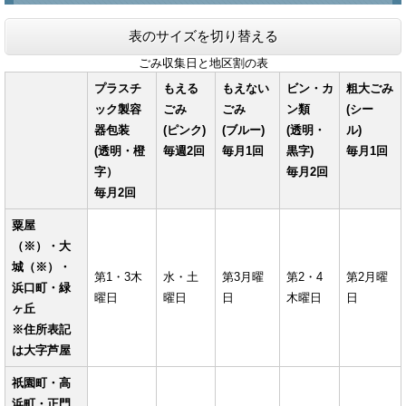
表のサイズを切り替える
ごみ収集日と地区割の表
プラスチ
もえる
もえない
ビン・カ
粗大ごみ
ック製容
ごみ
ごみ
ン類
(シー
器包装
(ピンク)
(ブルー)
(透明・
ル)
(透明・橙
毎週2回
毎月1回
黒字)
毎月1回
字）
毎月2回
毎月2回
粟屋
（※）・大
城（※）・
第1・3木
水・土
第3月曜
第2・4
第2月曜
浜口町・緑
曜日
曜日
日
木曜日
日
ヶ丘
※住所表記
は大字芦屋
祇園町・高
浜町・正門