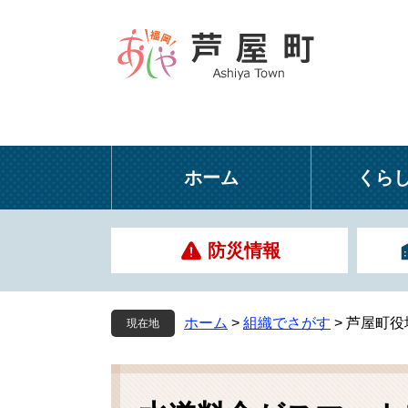
ペ
メ
ー
ニ
ジ
ュ
の
ー
先
を
頭
飛
で
ば
す
し
ホーム
くら
。
て
本
文
防災情報
へ
ホーム
>
組織でさがす
>
芦屋町役
現在地
本
文