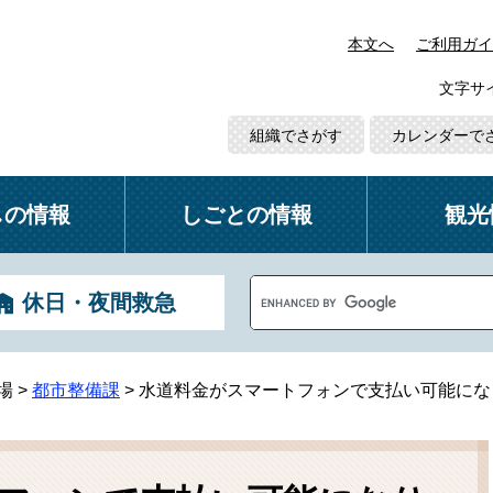
本文へ
ご利用ガイ
文字サ
組織でさがす
カレンダーで
しの情報
しごとの情報
観光
G
休日・夜間救急
o
o
g
l
場
>
都市整備課
>
水道料金がスマートフォンで支払い可能にな
e
カ
ス
タ