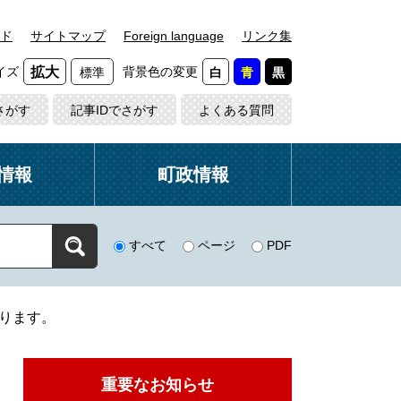
ド
サイトマップ
Foreign language
リンク集
イズ
背景色の変更
拡大
標準
白
青
黒
さがす
記事IDでさがす
よくある質問
情報
町政情報
すべて
ページ
PDF
ります。
重要なお知らせ