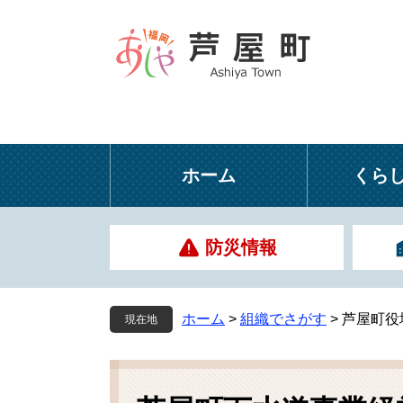
ペ
メ
ー
ニ
ジ
ュ
の
ー
先
を
頭
飛
で
ば
す
し
ホーム
くら
。
て
本
文
防災情報
へ
ホーム
>
組織でさがす
>
芦屋町役
現在地
本
文