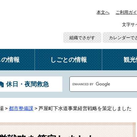
本文へ
ご利用ガイ
文字サ
組織でさがす
カレンダーで
しの情報
しごとの情報
観光
G
休日・夜間救急
o
o
g
l
場
>
都市整備課
>
芦屋町下水道事業経営戦略を策定しました
e
カ
ス
タ