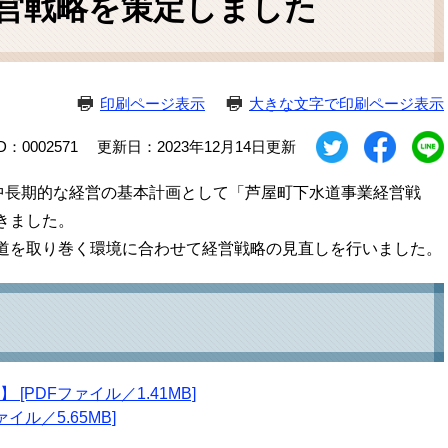
営戦略を策定しました
ム
検
索
印刷ページ表示
大きな文字で印刷ページ表示
D：0002571
更新日：2023年12月14日更新
中長期的な経営の基本計画として「芦屋町下水道事業経営戦
きました。
道を取り巻く環境に合わせて経営戦略の見直しを行いました。
PDFファイル／1.41MB]
イル／5.65MB]