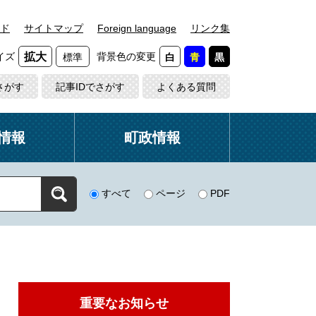
ド
サイトマップ
Foreign language
リンク集
イズ
背景色の変更
拡大
標準
白
青
黒
さがす
記事IDでさがす
よくある質問
情報
町政情報
すべて
ページ
PDF
重要なお知らせ