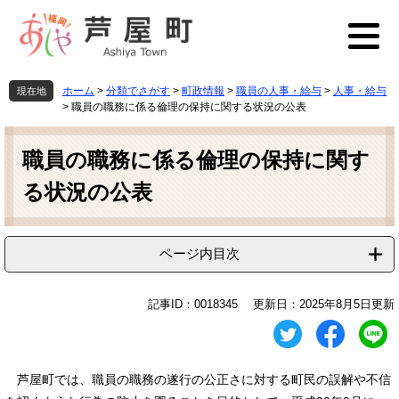
ペ
メ
ー
ニ
ジ
ュ
の
ー
先
を
ホーム
>
分類でさがす
>
町政情報
>
職員の人事・給与
>
人事・給与
現在地
頭
飛
>
職員の職務に係る倫理の保持に関する状況の公表
で
ば
本
す
し
文
職員の職務に係る倫理の保持に関す
。
て
本
る状況の公表
文
へ
ページ内目次
記事ID：0018345
更新日：2025年8月5日更新
芦屋町では、職員の職務の遂行の公正さに対する町民の誤解や不信