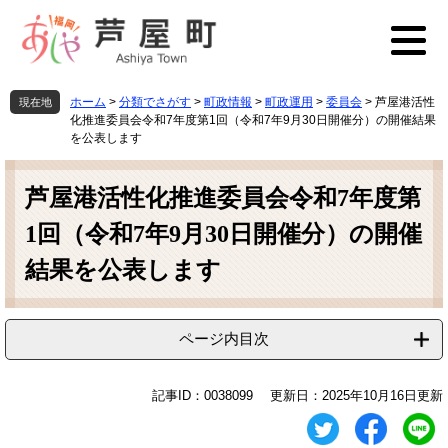
ペ
メ
ー
ニ
ジ
ュ
の
ー
先
を
ホーム
>
分類でさがす
>
町政情報
>
町政運用
>
委員会
>
芦屋港活性
現在地
頭
飛
化推進委員会令和7年度第1回（令和7年9月30日開催分）の開催結果
で
ば
を公表します
す
し
本
。
て
文
芦屋港活性化推進委員会令和7年度第
本
文
1回（令和7年9月30日開催分）の開催
へ
結果を公表します
ページ内目次
記事ID：0038099
更新日：2025年10月16日更新