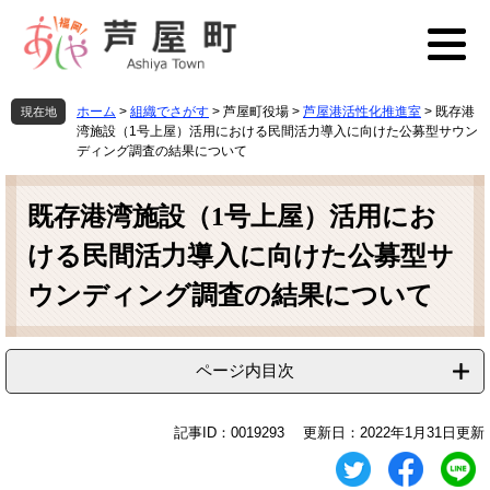
ペ
メ
ー
ニ
ジ
ュ
の
ー
先
を
ホーム
>
組織でさがす
>
芦屋町役場
>
芦屋港活性化推進室
>
既存港
現在地
頭
飛
湾施設（1号上屋）活用における民間活力導入に向けた公募型サウン
で
ば
ディング調査の結果について
す
し
本
。
て
文
既存港湾施設（1号上屋）活用にお
本
文
ける民間活力導入に向けた公募型サ
へ
ウンディング調査の結果について
ページ内目次
記事ID：0019293
更新日：2022年1月31日更新